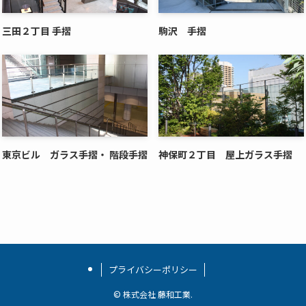
三田２丁目 手摺
駒沢 手摺
東京ビル ガラス手摺・ 階段手摺
神保町２丁目 屋上ガラス手摺
プライバシーポリシー
©
株式会社 藤和工業.