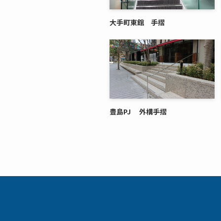
大手町東館 手摺
豊島PJ 外構手摺