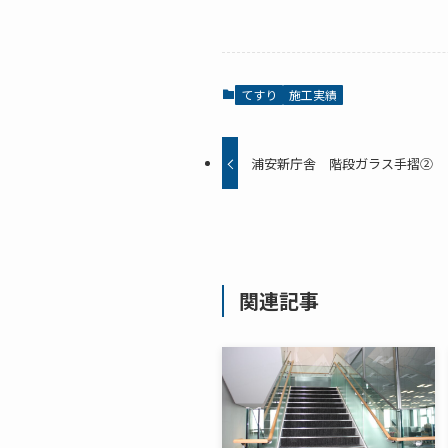
てすり
施工実績
浦安新庁舎 階段ガラス手摺②
関連記事