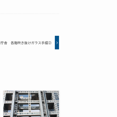
新庁舎 各階吹き抜けガラス手摺②